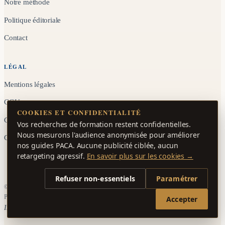
Notre méthode
Politique éditoriale
Contact
LÉGAL
Mentions légales
CGU
COOKIES ET CONFIDENTIALITÉ
Confidentialité
Vos recherches de formation restent confidentielles.
Nous mesurons l'audience anonymisée pour améliorer
Gérer les cookies
nos guides PACA. Aucune publicité ciblée, aucun
retargeting agressif.
En savoir plus sur les cookies →
Refuser non-essentiels
Paramétrer
© 2026 Formations PACA. Tous droits réservés.
Provence-Alpes-Côte d'Azur, France.
Accepter
Indépendant éditorial, sans publicité tierce.