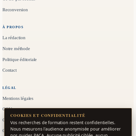
Reconversion
À PROPOS
La rédaction
Notre méthode
Politique éditoriale
Contact
LÉGAL
Mentions légales
CGU
COOKIES ET CONFIDENTIALITÉ
Confidentialité
Vos recherches de formation restent confidentielles.
Nous mesurons l'audience anonymisée pour améliorer
Gérer les cookies
nos guides PACA. Aucune publicité ciblée, aucun